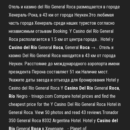
Отель и казино del Río General Roca размещается в городе
Хенераль-Рока, в 43 км от города Неукен.Это любимая
часть города Хенераль среди наших туристов согласно
независимым отзывам Booking. Y Casino del Río General
Roca располагается в 1.5 км от центра города... Hotel y
Casino
del
Río
General
Roca
, General
Roca
→… Отель и
казино Del Río General Roca находится в 43 км от города
Неукен. Расстояние до международного аэропорта имени
президента Перона составляет 51 км.Наличие мест.
Укажите даты заезда и отъезда для бронирования Hotel y
Casino del Río General Roca Y
Casino
Del
Río
General
Roca
,
Río
Negro - trivago.com Compare hotel prices and find the
cheapest price for the Y Casino Del Río General Roca Hotel in
General Roca. View 50 photos and read 43 reviews.Tronador
350 General Roca 8332 Argentina Hotel. Hotel y
Casino
del
Río
General
Roca
в Хенерале... - Planet of…