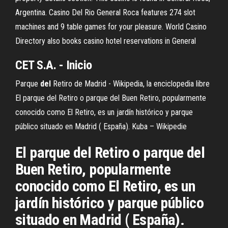
Argentina. Casino Del Rio General Roca features 274 slot
machines and 9 table games for your pleasure. World Casino
Directory also books casino hotel reservations in General
CET S.A. - Inicio
Parque
del
Retiro de Madrid - Wikipedia, la enciclopedia libre
El parque del Retiro o parque del Buen Retiro, popularmente
conocido como El Retiro, es un jardín histórico y parque
público situado en Madrid ( España).
Kuba – Wikipedie
El parque del Retiro o parque del
Buen Retiro, popularmente
conocido como El Retiro, es un
jardín histórico y parque público
situado en Madrid ( España).